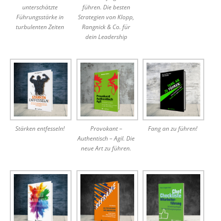
unterschätzte
führen. Die besten
Führungsstärke in
Strategien von Klopp,
turbulenten Zeiten
Rangnick & Co. für
dein Leadership
Stärken entfesseln!
Provokant –
Fang an zu führen!
Authentisch – Agil. Die
neue Art zu führen.