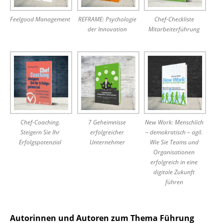
Feelgood Management
REFRAME: Psychologie
Chef-Checkliste
der Innovation
Mitarbeiterführung
Chef-Coaching.
7 Geheimnisse
New Work: Menschlich
Steigern Sie Ihr
erfolgreicher
– demokratisch – agil.
Erfolgspotenzial
Unternehmer
Wie Sie Teams und
Organisationen
erfolgreich in eine
digitale Zukunft
führen
Autorinnen und Autoren zum Thema Führung