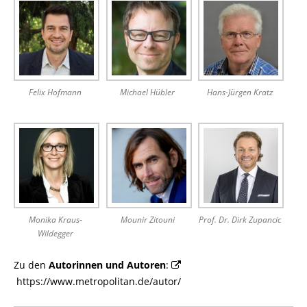
Felix Hofmann
Michael Hübler
Hans-Jürgen Kratz
Monika Kraus-
Mounir Zitouni
Prof. Dr. Dirk Zupancic
Wildegger
Zu den
Autorinnen und Autoren
:
https://www.metropolitan.de/autor/